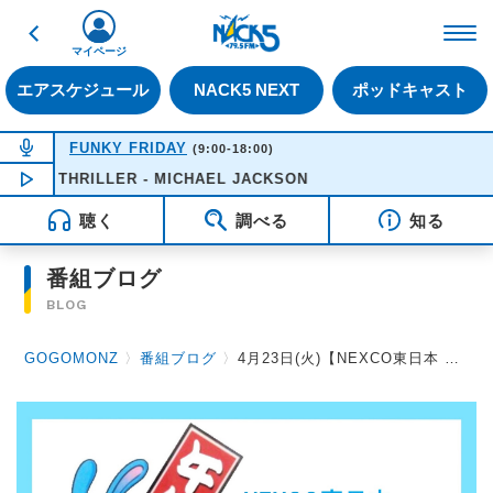
戻る
FM NACK5 79.5MHz（
マイページ
エアスケジュール
NACK5 NEXT
ポッドキャスト
NOW ON AIR
FUNKY FRIDAY
(9:00-18:00)
THRILLER - MICHAEL JACKSON
NOW PLAYING
12:21
聴く
調べる
知る
番組ブログ
BLOG
GOGOMONZ
〉
番組ブログ
〉
4月23日(火)【NEXCO東日本 Presents みんなのSAFETY DRIVE】