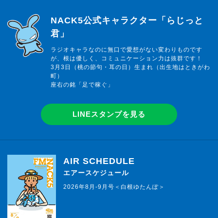
らじっと君
NACK5公式キャラクター「らじっと
君」
ラジオキャラなのに無口で愛想がない変わりものです
が、根は優しく、コミュニケーション力は抜群です！
3月3日（桃の節句・耳の日）生まれ（出生地はときがわ
町）
座右の銘「足で稼ぐ」
LINEスタンプを見る
AIR SCHEDULE
エアースケジュール
2026年8月-9月号＜白根ゆたんぽ＞