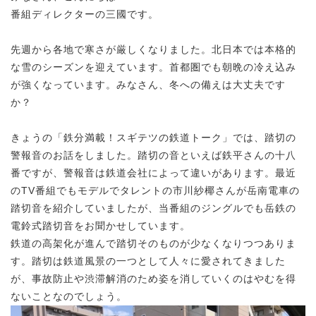
番組ディレクターの三國です。
先週から各地で寒さが厳しくなりました。北日本では本格的
な雪のシーズンを迎えています。首都圏でも朝晩の冷え込み
が強くなっています。みなさん、冬への備えは大丈夫です
か？
きょうの「鉄分満載！スギテツの鉄道トーク」では、踏切の
警報音のお話をしました。踏切の音といえば鉄平さんの十八
番ですが、警報音は鉄道会社によって違いがあります。最近
のTV番組でもモデルでタレントの市川紗椰さんが岳南電車の
踏切音を紹介していましたが、当番組のジングルでも岳鉄の
電鈴式踏切音をお聞かせしています。
鉄道の高架化が進んで踏切そのものが少なくなりつつありま
す。踏切は鉄道風景の一つとして人々に愛されてきました
が、事故防止や渋滞解消のため姿を消していくのはやむを得
ないことなのでしょう。