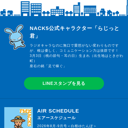
らじっと君
NACK5公式キャラクター「らじっと
君」
ラジオキャラなのに無口で愛想がない変わりものです
が、根は優しく、コミュニケーション力は抜群です！
3月3日（桃の節句・耳の日）生まれ（出生地はときがわ
町）
座右の銘「足で稼ぐ」
LINEスタンプを見る
AIR SCHEDULE
エアースケジュール
2026年8月-9月号＜白根ゆたんぽ＞