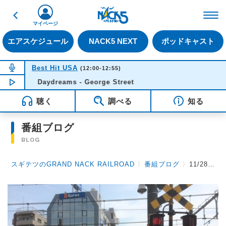
戻る
FM NACK5 79.5MHz（
マイページ
エアスケジュール
NACK5 NEXT
ポッドキャスト
NOW ON AIR
Best Hit USA
(12:00-12:55)
Daydreams - George Street
NOW PLAYING
11:49
聴く
調べる
知る
番組ブログ
BLOG
スギテツのGRAND NACK RAILROAD
〉
番組ブログ
〉
11/28 踏切の警報音 & 有楽町で逢いましょう