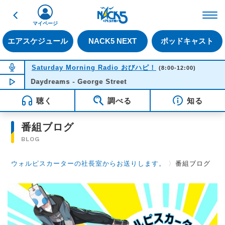
戻る
FM NACK5 79.5MHz（
マイページ
エアスケジュール
NACK5 NEXT
ポッドキャスト
NOW ON AIR
Saturday Morning Radio おびハピ！
(8:00-12:00)
Daydreams - George Street
NOW PLAYING
11:49
聴く
調べる
知る
番組ブログ
BLOG
ウォルピスカーターの社長室からお送りします。
〉
番組ブログ