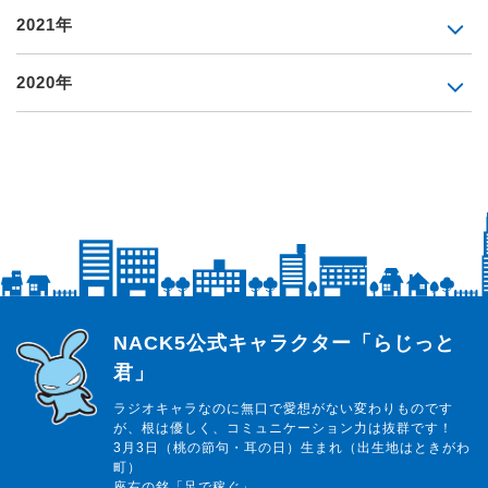
2021年
2020年
らじっと君
NACK5公式キャラクター「らじっと
君」
ラジオキャラなのに無口で愛想がない変わりものです
が、根は優しく、コミュニケーション力は抜群です！
3月3日（桃の節句・耳の日）生まれ（出生地はときがわ
町）
座右の銘「足で稼ぐ」