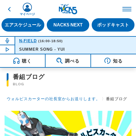
戻る
FM NACK5 79.5MHz（
マイページ
エアスケジュール
NACK5 NEXT
ポッドキャスト
NOW ON AIR
N-FIELD
(16:00-18:50)
SUMMER SONG - YUI
NOW PLAYING
18:05
聴く
調べる
知る
番組ブログ
BLOG
ウォルピスカーターの社長室からお送りします。
〉
番組ブログ