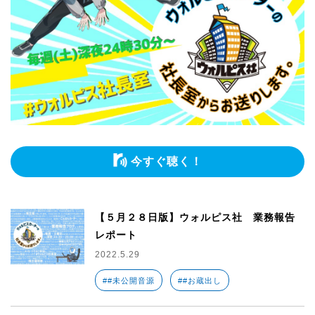
今すぐ聴く！
【５月２８日版】ウォルピス社 業務報告
レポート
2022.5.29
##未公開音源
##お蔵出し