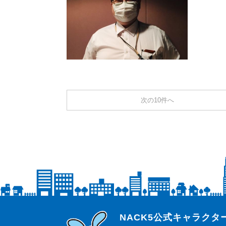
次の10件へ
らじっと君
NACK5公式キャラク