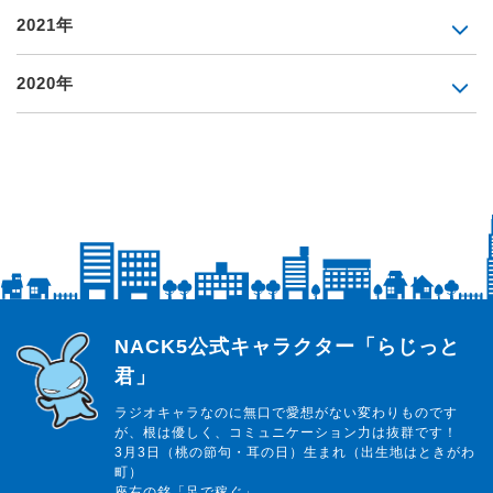
2021年
2020年
らじっと君
NACK5公式キャラクター「らじっと
君」
ラジオキャラなのに無口で愛想がない変わりものです
が、根は優しく、コミュニケーション力は抜群です！
3月3日（桃の節句・耳の日）生まれ（出生地はときがわ
町）
座右の銘「足で稼ぐ」