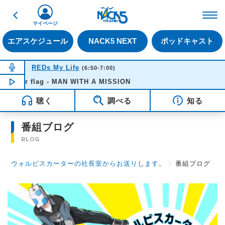
戻る
FM NACK5 79.5MHz（
マイページ
エアスケジュール
NACK5 NEXT
ポッドキャスト
NOW ON AIR
REDs My Life
(6:50-7:00)
 your flag - MAN WITH A MISSION
NOW PLAYING
06:53
聴く
調べる
知る
番組ブログ
BLOG
ウォルピスカーターの社長室からお送りします。
〉
番組ブログ