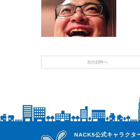
次の10件へ
らじっと君
NACK5公式キャラク