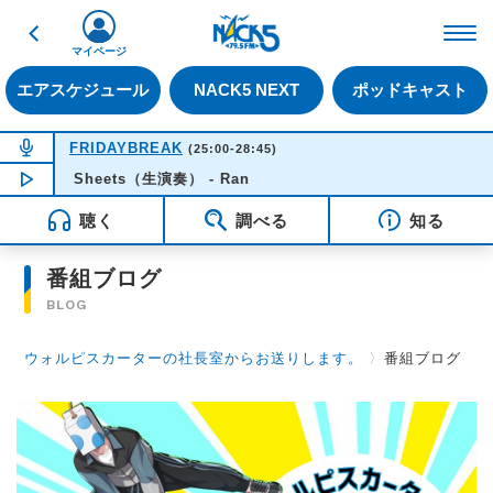
戻る
FM NACK5 79.5MHz（
マイページ
エアスケジュール
NACK5 NEXT
ポッドキャスト
NOW ON AIR
FRIDAYBREAK
(25:00-28:45)
NOW PLAYING
Sheets（生演奏） - Ran
03:06
聴く
調べる
知る
番組ブログ
BLOG
ウォルピスカーターの社長室からお送りします。
〉
番組ブログ