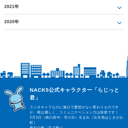
2021年
2020年
らじっと君
NACK5公式キャラクター「らじっと
君」
ラジオキャラなのに無口で愛想がない変わりものです
が、根は優しく、コミュニケーション力は抜群です！
3月3日（桃の節句・耳の日）生まれ（出生地はときがわ
町）
座右の銘「足で稼ぐ」