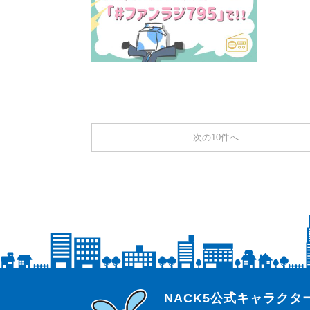
次の10件へ
らじっと君
NACK5公式キャラク