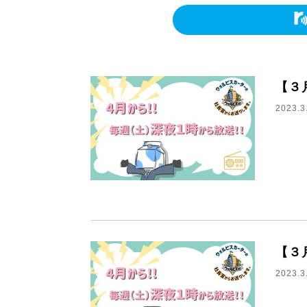
【３
2023.3
【３
2023.3