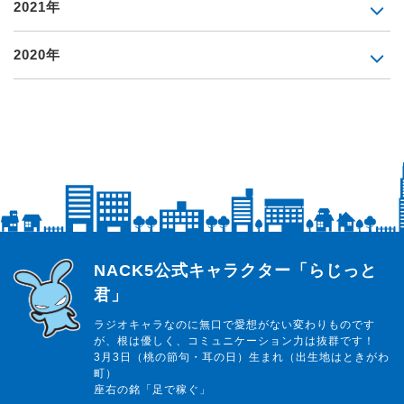
2021年
2020年
らじっと君
NACK5公式キャラクター「らじっと
君」
ラジオキャラなのに無口で愛想がない変わりものです
が、根は優しく、コミュニケーション力は抜群です！
3月3日（桃の節句・耳の日）生まれ（出生地はときがわ
町）
座右の銘「足で稼ぐ」