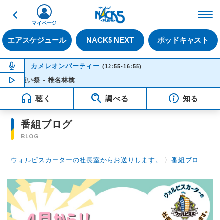
戻る
FM NACK5 79.5MHz（
マイページ
エアスケジュール
NACK5 NEXT
ポッドキャスト
NOW ON AIR
カメレオンパーティー
(12:55-16:55)
く短い祭 - 椎名林檎
NOW PLAYING
16:35
聴く
調べる
知る
番組ブログ
BLOG
ウォルピスカーターの社長室からお送りします。
〉
番組ブログ
〉