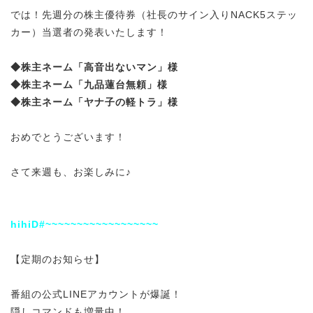
では！先週分の株主優待券（社長のサイン入りNACK5ステッ
カー）当選者の発表いたします！
◆株主ネーム「
高音出ないマン
」様
◆株主ネーム「
九品蓮台無頼
」様
◆株主ネーム「
ヤナ子の軽トラ
」様
おめでとうございます！
さて来週も、お楽しみに♪
hihiD#~~~~~~~~~~~~~~~~~~
【定期のお知らせ】
番組の公式LINEアカウントが爆誕！
隠しコマンドも増量中！