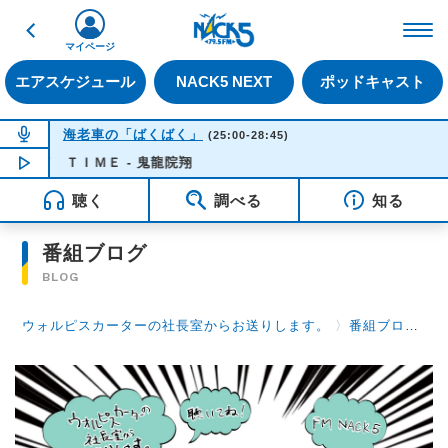
戻る
FM NACK5 79.5MHz（
マイページ
エアスケジュール
NACK5 NEXT
ポッドキャスト
NOW ON AIR
海老車の「ばくばく」
(25:00-28:45)
 ＴＩＭＥ - 鬼龍院翔
NOW PLAYING
04:11
聴く
調べる
知る
番組ブログ
BLOG
ウォルピスカーターの社長室からお送りします。
〉
番組ブログ
〉