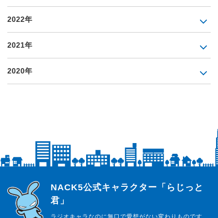
2022年
2021年
2020年
らじっと君
NACK5公式キャラクター「らじっと
君」
ラジオキャラなのに無口で愛想がない変わりものです