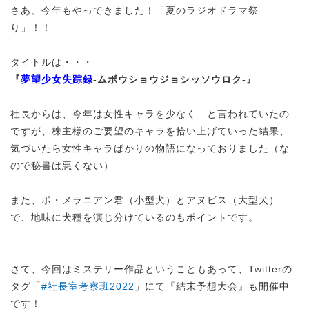
さあ、今年もやってきました！「夏のラジオドラマ祭
り」！！
タイトルは・・・
『
夢望少女失踪録
-ムボウショウジョシッソウロク-』
社長からは、今年は女性キャラを少なく…と言われていたの
ですが、株主様のご要望のキャラを拾い上げていった結果、
気づいたら女性キャラばかりの物語になっておりました（な
ので秘書は悪くない）
また、ポ・メラニアン君（小型犬）とアヌビス（大型犬）
で、地味に犬種を演じ分けているのもポイントです。
さて、今回はミステリー作品ということもあって、Twitterの
タグ「
#社長室考察班2022
」にて『結末予想大会』も開催中
です！