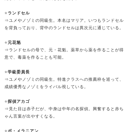
⭐
ランドセル
⇒ユメやノゾミの同級生。本名はマリア。いつもランドセル
を背負っており、背中のランドセルは異次元に通じている。
⭐
元花魁
⇒ランドセルの母で、元・花魁。薬草から薬を作ることが得
意で、毒薬を作ることも可能。
⭐
学級委員長
⇒ユメやノゾミの同級生。特進クラスへの推薦枠を巡って、
成績優秀なノゾミをライバル視している。
⭐
探偵アカゴ
⇒見た目は赤子だが、中身は中年の名探偵。興奮すると赤ち
ゃん言葉が出やすくなる。
⭐
ポ・メラニアン