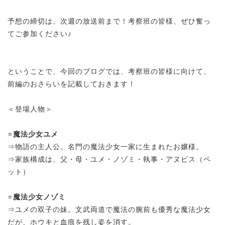
予想の締切は、次週の放送前まで！
考察班の皆様、ぜひ奮っ
てご参加ください♪
ということで、今回のブログでは、考察班の皆様に向けて、
前編のおさらいを記載しておきます！
＜登場人物＞
⭐
魔法少女ユメ
⇒物語の主人公。名門の魔法少女一家に生まれたお嬢様。
⇒家族構成は、父・母・ユメ・ノゾミ・執事・アヌビス（ペ
ット）
⭐
魔法少女ノゾミ
⇒ユメの双子の妹。文武両道で魔法の腕前も優秀な魔法少女
だが、ホウキと血痕を残し姿を消す。