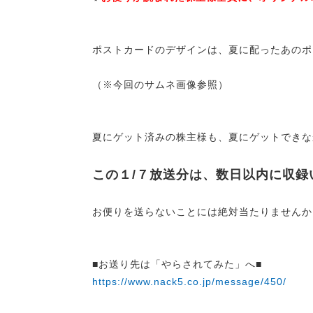
ポストカードのデザインは、夏に配ったあのポ
（※今回のサムネ画像参照）
夏にゲット済みの株主様も、夏にゲットできな
この１/７放送分は、
数日以内に
収録
お便りを送らないことには絶対当たりませんか
■お送り先は「やらされてみた」へ■
https://www.nack5.co.jp/message/450/