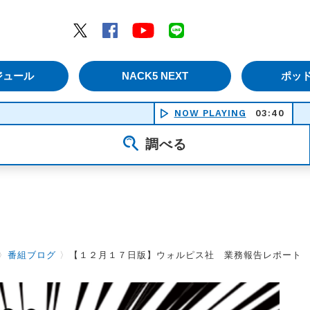
エムナックファイブ）
Twitter
Facebook
YouTube
LINE
ジュール
NACK5 NEXT
ポッ
NOW PLAYING
03:40
月面着陸 
調べる
〉
番組ブログ
〉
【１２月１７日版】ウォルピス社 業務報告レポート