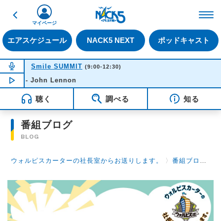
戻る
FM NACK5 79.5MHz（
マイページ
エアスケジュール
NACK5 NEXT
ポッドキャスト
NOW ON AIR
Smile SUMMIT
(9:00-12:30)
ne - John Lennon
NOW PLAYING
10:52
聴く
調べる
知る
番組ブログ
BLOG
ウォルピスカーターの社長室からお送りします。
〉
番組ブログ
〉