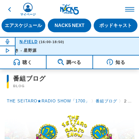
戻る
FM NACK5 79.5MHz（
マイページ
エアスケジュール
NACK5 NEXT
ポッドキャスト
NOW ON AIR
N-FIELD
(16:00-18:50)
好き - 星野源
NOW PLAYING
15:48
聴く
調べる
知る
番組ブログ
BLOG
THE SEITARO★RADIO SHOW「1700」
〉
番組ブログ
〉
２月１日（水）