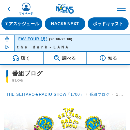
戻る
FM NACK5 79.5MHz（
マイページ
エアスケジュール
NACK5 NEXT
ポッドキャスト
NOW ON AIR
FAV FOUR (月)
(20:00-23:00)
ｎ ｔｈｅ ｄａｒｋ - ＬＡＮＡ
NOW PLAYING
22:10
聴く
調べる
知る
番組ブログ
BLOG
THE SEITARO★RADIO SHOW「1700」
〉
番組ブログ
〉
１月１６日（月）