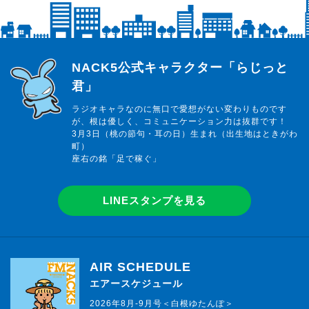
らじっと君
NACK5公式キャラクター「らじっと
君」
ラジオキャラなのに無口で愛想がない変わりものです
が、根は優しく、コミュニケーション力は抜群です！
3月3日（桃の節句・耳の日）生まれ（出生地はときがわ
町）
座右の銘「足で稼ぐ」
LINEスタンプを見る
AIR SCHEDULE
エアースケジュール
2026年8月-9月号＜白根ゆたんぽ＞