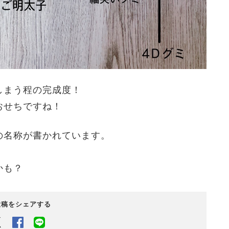
しまう程の完成度！
おせちですね！
の名称が書かれています。
かも？
投稿をシェアする
Twitter
Facebook
LINEでシェアするボタン