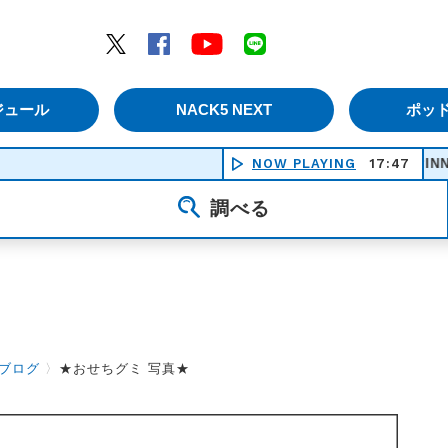
エムナックファイブ）
Twitter
Facebook
YouTube
LINE
ジュール
NACK5 NEXT
ポッ
NOW PLAYING
SPINNING TOE HOLD
17:47
調べる
ブログ
〉
★おせちグミ 写真★