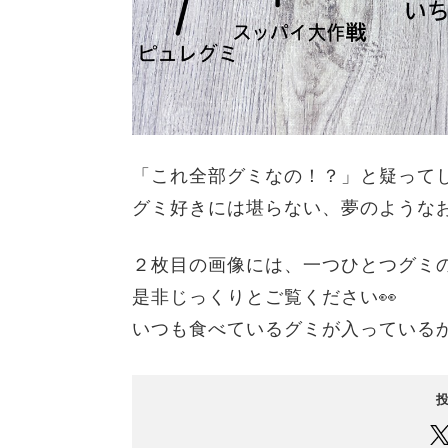
「これ全部グミなの！？」
と疑って
グミ好きには堪らない、夢のような
２枚目の画像には、一つひとつグミ
是非じっくりとご覧ください👀
いつも食べているグミが入っている