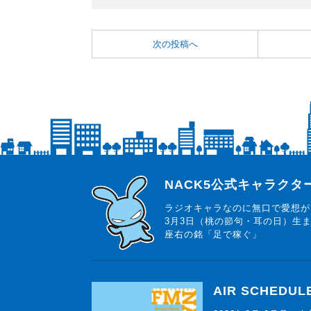
次の投稿へ
らじっと君
NACK5公式キャラク
ラジオキャラなのに無口で愛想が
3月3日（桃の節句・耳の日）生
座右の銘「足で稼ぐ」
AIR SCHEDUL