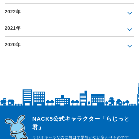
2022年
2021年
2020年
らじっと君
NACK5公式キャラクター「らじっと
君」
ラジオキャラなのに無口で愛想がない変わりものです