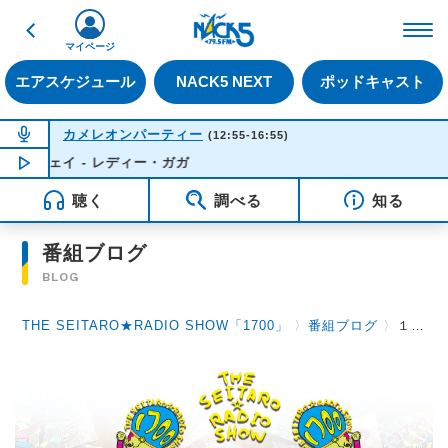
戻る
FM NACK5 79.5MHz（
マイページ
エアスケジュール
NACK5 NEXT
ポッドキャスト
NOW ON AIR
カメレオンパーティー
(12:55-16:55)
イ - レディー・ガガ
NOW PLAYING
14:41
聴く
調べる
知る
番組ブログ
BLOG
THE SEITARO★RADIO SHOW「1700」
〉
番組ブログ
〉
１０月２８日（木）