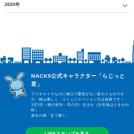
2020年
らじっと君
NACK5公式キャラクター「らじっと
君」
ラジオキャラなのに無口で愛想がない変わりものです
が、根は優しく、コミュニケーション力は抜群です！
3月3日（桃の節句・耳の日）生まれ（出生地はときがわ
町）
座右の銘「足で稼ぐ」
LINEスタンプを見る