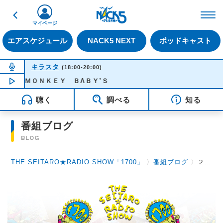
戻る
FM NACK5 79.5MHz（
マイページ
エアスケジュール
NACK5 NEXT
ポッドキャスト
NOW ON AIR
キラスタ
(18:00-20:00)
Ｙ ＭＯＮＫＥＹ ＢΛＢＹ’Ｓ
NOW PLAYING
19:15
聴く
調べる
知る
番組ブログ
BLOG
THE SEITARO★RADIO SHOW「1700」
〉
番組ブログ
〉
２月１１日（木）