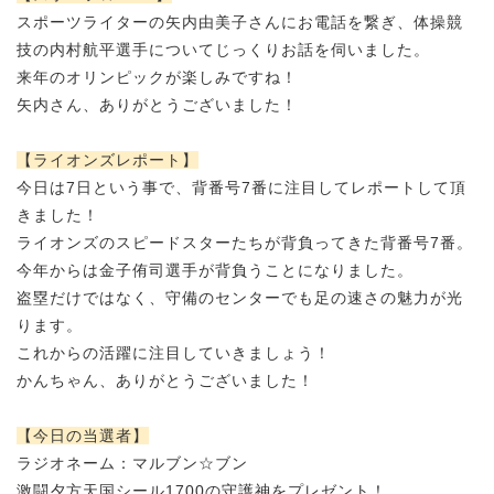
スポーツライターの矢内由美子さんにお電話を繋ぎ、
体操競
技の内村航平選手についてじっくりお話を伺いました。
来年のオリンピックが楽しみですね！
矢内さん、ありがとうございました！
【ライオンズレポート】
今日は7日という事で、背番号7番に注目してレポートして頂
きました！
ライオンズのスピードスターたちが背負ってきた背番号7番。
今年からは金子侑司選手が背負うことになりました。
盗塁だけではなく、守備のセンターでも足の速さの魅力が光
ります。
これからの活躍に注目していきましょう！
かんちゃん、ありがとうございました！
【今日の当選者】
ラジオネーム：マルブン☆ブン
激闘夕方天国シール1700の守護神をプレゼント！