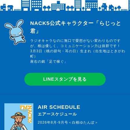
らじっと君
NACK5公式キャラクター「らじっと
君」
ラジオキャラなのに無口で愛想がない変わりものです
が、根は優しく、コミュニケーション力は抜群です！
3月3日（桃の節句・耳の日）生まれ（出生地はときがわ
町）
座右の銘「足で稼ぐ」
LINEスタンプを見る
AIR SCHEDULE
エアースケジュール
2026年8月-9月号＜白根ゆたんぽ＞