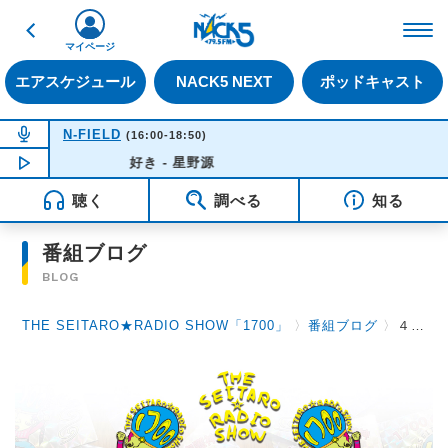
戻る
FM NACK5 79.5MHz（
マイページ
エアスケジュール
NACK5 NEXT
ポッドキャスト
NOW ON AIR
N-FIELD
(16:00-18:50)
NOW PLAYING
好き - 星野源
15:48
聴く
調べる
知る
番組ブログ
BLOG
THE SEITARO★RADIO SHOW「1700」
〉
番組ブログ
〉
４月７日（火）