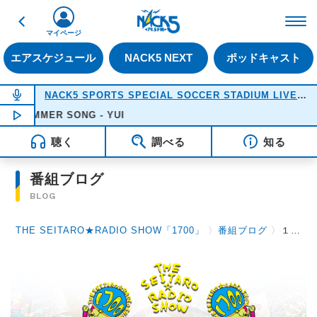
戻る
FM NACK5 79.5MHz（
マイページ
エアスケジュール
NACK5 NEXT
ポッドキャスト
NOW ON AIR
NACK5 SPORTS SPECIAL SOCCER STADIUM LIVE 2026
SUMMER SONG - YUI
NOW PLAYING
18:05
聴く
調べる
知る
番組ブログ
BLOG
THE SEITARO★RADIO SHOW「1700」
〉
番組ブログ
〉
１２月２８日（月）