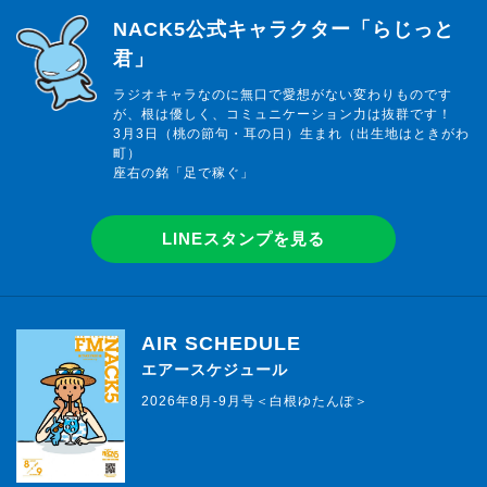
らじっと君
NACK5公式キャラクター「らじっと
君」
ラジオキャラなのに無口で愛想がない変わりものです
が、根は優しく、コミュニケーション力は抜群です！
3月3日（桃の節句・耳の日）生まれ（出生地はときがわ
町）
座右の銘「足で稼ぐ」
LINEスタンプを見る
AIR SCHEDULE
エアースケジュール
2026年8月-9月号＜白根ゆたんぽ＞