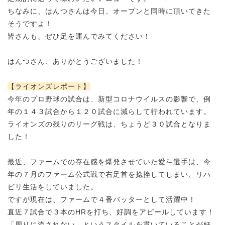
ちなみに、はんつさんは今日、オープンと同時に頂いてきた
そうですよ！
皆さんも、ぜひ足を運んでみてください！
はんつさん、ありがとうございました！
【ライオンズレポート】
今年のプロ野球の試合は、
新型コロナウイルスの影響で、
例
年の１４３試合から１２０試合に減らして行われています。
ライオンズの残りのリーグ戦は、ちょうど３０試合となりま
した！
最近、ファームでの存在感を爆発させていた愛斗選手は、
今
年の７月のファーム公式戦で右足首を捻挫してしまい、リハ
ビリ生活をしていました。
ですが現在は、ファームで４番バッターとして活躍中！
直近７試合で３本のHRを打ち、好調をアピールしています！
「周りに流されない」というスタイルを貫いていることが
好