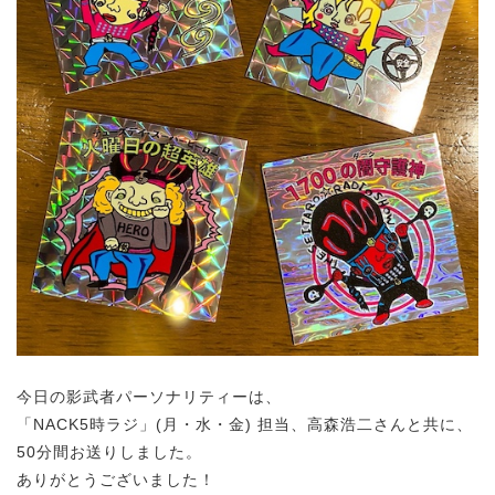
今日の影武者パーソナリティーは、
「NACK5時ラジ」(月・水・金) 担当、
高森浩二さんと共に、
50分間お送りしました。
ありがとうございました！