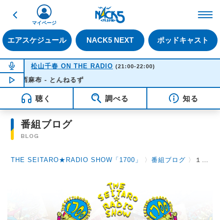
戻る
FM NACK5 79.5MHz（
マイページ
エアスケジュール
NACK5 NEXT
ポッドキャスト
NOW ON AIR
松山千春 ON THE RADIO
(21:00-22:00)
の西麻布 - とんねるず
NOW PLAYING
21:18
聴く
調べる
知る
番組ブログ
BLOG
THE SEITARO★RADIO SHOW「1700」
〉
番組ブログ
〉
１０月５日（月）