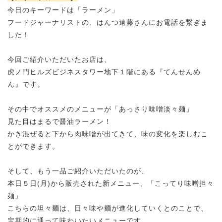
今日のキーワードは「ラーメン」
フードジャーナリストの、はんつ遠藤さんにお電話を繋ぎま
した！
今回ご紹介いただいたお店は、
虎ノ門ヒルズビジネスタワー地下１階にある『てんせんめ
ん』です。
その中でオススメのメニューが「あっさり味噌淡々麺」
見た目はまるで醤油ラーメン！
かき混ぜると下から肉味噌が出てきて、味の変化を楽しむこ
とができます。
そして、もう一品ご紹介いただいたのが、
本日５日(月)から販売された新メニュー、「
こってり味噌担々
麺
」
こちらの坦々麺は、日々味や麺が進化していくとのことで、
定期的に通って味わいたいメニューです。