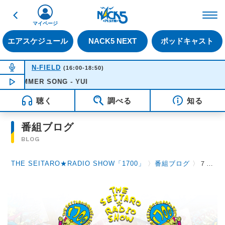
戻る
FM NACK5 79.5MHz（
マイページ
エアスケジュール
NACK5 NEXT
ポッドキャスト
NOW ON AIR
N-FIELD
(16:00-18:50)
SUMMER SONG - YUI
NOW PLAYING
18:05
聴く
調べる
知る
番組ブログ
BLOG
THE SEITARO★RADIO SHOW「1700」
〉
番組ブログ
〉
７月７日（火）