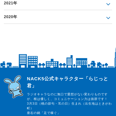
2021年
2020年
らじっと君
NACK5公式キャラクター「らじっと
君」
ラジオキャラなのに無口で愛想がない変わりものです
が、根は優しく、コミュニケーション力は抜群です！
3月3日（桃の節句・耳の日）生まれ（出生地はときがわ
町）
座右の銘「足で稼ぐ」