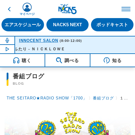
戻る
FM NACK5 79.5MHz（
マイページ
エアスケジュール
NACK5 NEXT
ポッドキャスト
NOW ON AIR
INNOCENT SALON
(8:00-12:00)
するふたり - ＮＩＣＫＬＯＷＥ
NOW PLAYING
08:32
聴く
調べる
知る
番組ブログ
BLOG
THE SEITARO★RADIO SHOW「1700」
〉
番組ブログ
〉
１０月２８日（火）