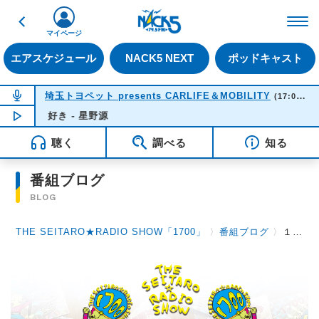
戻る
FM NACK5 79.5MHz（
マイページ
エアスケジュール
NACK5 NEXT
ポッドキャスト
NOW ON AIR
埼玉トヨペット presents CARLIFE＆MOBILITY
(17:05-17:20)
好き - 星野源
NOW PLAYING
15:48
聴く
調べる
知る
番組ブログ
BLOG
THE SEITARO★RADIO SHOW「1700」
〉
番組ブログ
〉
１０月２７日（月）