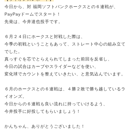
今日から、対 福岡ソフトバンクホークスとの６連戦が、
PayPayドームで
スタート！
先発は、今井達也投手です。
６月２４日にホークスと対戦した際は、
今季の初戦ということもあって、ストレート
中心の組み立て
でした。
真っすぐを芯でとらえられてしまった前回を反省し、
今日の試合はカーブやスライダーなどを使い、
変化球でカウントを整えていきたい、と意気込んでいます。
６月のホークスとの６連戦は、４
勝２敗で勝ち越しているラ
イオンズ。
今日からの６連戦も良い流れに持っていけるよう、
今井投手に好投してもらいましょう！
かんちゃん、ありがとうございました！