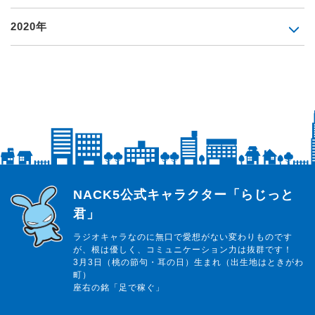
2020年
らじっと君
NACK5公式キャラクター「らじっと
君」
ラジオキャラなのに無口で愛想がない変わりものです
が、根は優しく、コミュニケーション力は抜群です！
3月3日（桃の節句・耳の日）生まれ（出生地はときがわ
町）
座右の銘「足で稼ぐ」