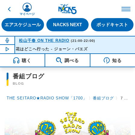
戻る
FM NACK5 79.5MHz（
マイページ
エアスケジュール
NACK5 NEXT
ポッドキャスト
NOW ON AIR
松山千春 ON THE RADIO
(21:00-22:00)
花はどこへ行った - ジョーン・バエズ
NOW PLAYING
21:28
聴く
調べる
知る
番組ブログ
BLOG
THE SEITARO★RADIO SHOW「1700」
〉
番組ブログ
〉
７月２８日（火）