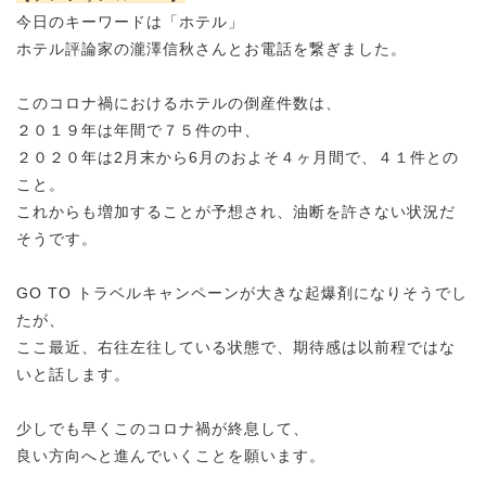
今日のキーワードは「ホテル」
ホテル評論家の
瀧澤信秋さんとお電話を繋ぎました。
このコロナ禍におけるホテルの倒産件数は、
２０１９年は年間で７５件の中、
２０２０年は
2月末から6月のおよそ４ヶ月間で、４１件との
こと。
これからも増加することが予想され、油断を許さない状況だ
そうです。
GO TO トラベルキャンペーンが大きな起爆剤になりそうでし
たが、
ここ最近、右往左往している状態で、期待感は以前程ではな
いと話します。
少しでも早くこのコロナ禍が
終息して、
良
い方向へと進んでいくことを願います。