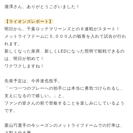
瀧澤さん、ありがとうございました！
【ライオンズレポート】
明日から、千葉ロッテマリーンズとの６連戦がスタート！
メットライフドームに５,０００人の観客を入れて試合が行わ
れます。
新しくなった座席、新しくLEDになった照明で観戦できるの
は、明日が初めて！
ワクワクしますね！
先発予定は、今井達也投手。
「一つ一つのプレーへの拍手には本当に勇気づけられるし、
支えになるので嬉しい。」と、
ファンの皆さんの前で登板することを楽しみにしているよう
です。
栗山
巧
選手の今シーズンのメットライフドームでの打率は、
３
割４分８厘。