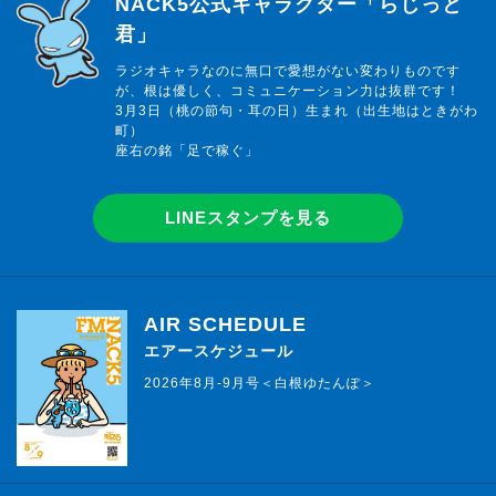
らじっと君
NACK5公式キャラクター「らじっと
君」
ラジオキャラなのに無口で愛想がない変わりものです
が、根は優しく、コミュニケーション力は抜群です！
3月3日（桃の節句・耳の日）生まれ（出生地はときがわ
町）
座右の銘「足で稼ぐ」
LINEスタンプを見る
AIR SCHEDULE
エアースケジュール
2026年8月-9月号＜白根ゆたんぽ＞