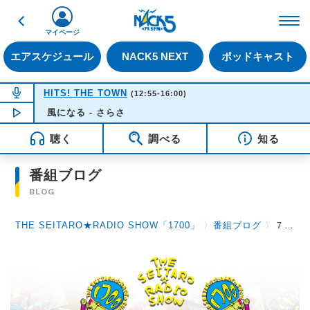
戻る
FM NACK5 79.5MHz（
マイページ
エアスケジュール
NACK5 NEXT
ポッドキャスト
NOW ON AIR
HITS! THE TOWN
(12:55-16:00)
風になる - さらさ
NOW PLAYING
14:40
聴く
調べる
知る
番組ブログ
BLOG
THE SEITARO★RADIO SHOW「1700」
〉
番組ブログ
〉
７月２０日（月）