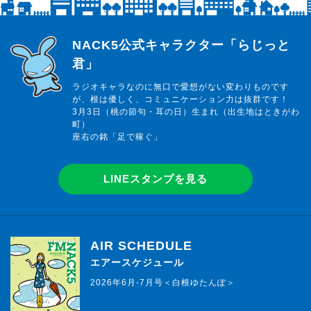
らじっと君
NACK5公式キャラクター「らじっと
君」
ラジオキャラなのに無口で愛想がない変わりものです
が、根は優しく、コミュニケーション力は抜群です！
3月3日（桃の節句・耳の日）生まれ（出生地はときがわ
町）
座右の銘「足で稼ぐ」
LINEスタンプを見る
AIR SCHEDULE
エアースケジュール
2026年6月-7月号＜白根ゆたんぽ＞