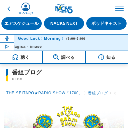
戻る
FM NACK5 79.5MHz（
マイページ
エアスケジュール
NACK5 NEXT
ポッドキャスト
NOW ON AIR
Good Luck！Morning！
(6:00-9:00)
Nagisa - imase
NOW PLAYING
06:44
聴く
調べる
知る
番組ブログ
BLOG
THE SEITARO★RADIO SHOW「1700」
〉
番組ブログ
〉
３月２０日（祝・木）