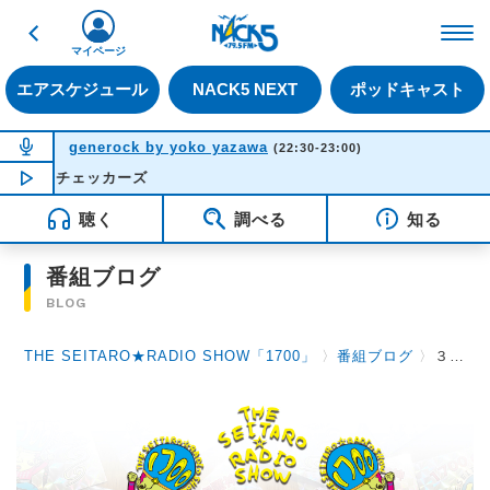
戻る
FM NACK5 79.5MHz（
マイページ
エアスケジュール
NACK5 NEXT
ポッドキャスト
NOW ON AIR
generock by yoko yazawa
(22:30-23:00)
- チェッカーズ
NOW PLAYING
22:22
聴く
調べる
知る
番組ブログ
BLOG
THE SEITARO★RADIO SHOW「1700」
〉
番組ブログ
〉
３月１９日（水）