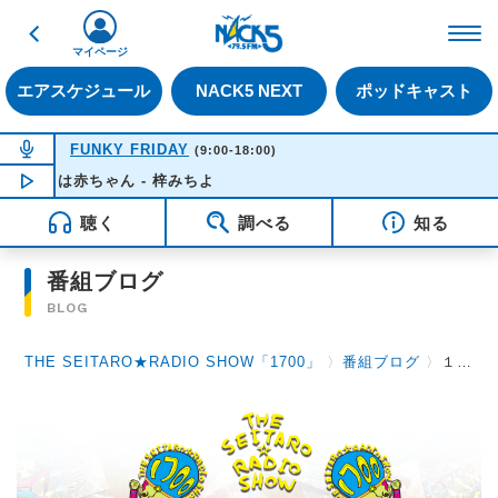
戻る
FM NACK5 79.5MHz（
マイページ
エアスケジュール
NACK5 NEXT
ポッドキャスト
NOW ON AIR
FUNKY FRIDAY
(9:00-18:00)
にちは赤ちゃん - 梓みちよ
NOW PLAYING
12:17
聴く
調べる
知る
番組ブログ
BLOG
THE SEITARO★RADIO SHOW「1700」
〉
番組ブログ
〉
１２月１２日（木）