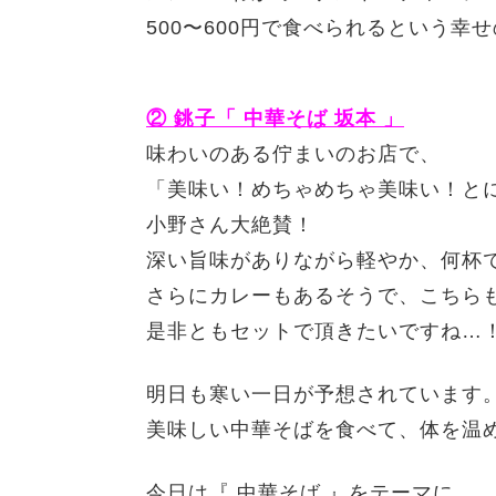
500〜600円で食べられるという幸
② 銚子「 中華そば 坂本 」
味わいのある佇まいのお店で、
「美味い！めちゃめちゃ美味い！と
小野さん大絶賛！
深い旨味がありながら軽やか、何杯で
さらにカレーもあるそうで、こちら
是非ともセットで頂きたいですね…
明日も寒い一日が予想されています
美味しい中華そばを食べて、体を温
今日は『 中華そば 』をテーマに、