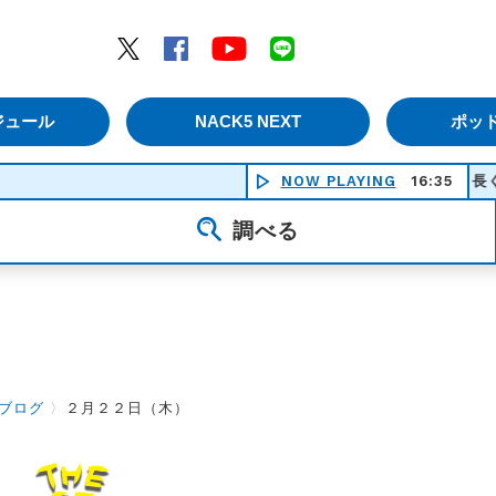
エムナックファイブ）
Twitter
Facebook
YouTube
LINE
ジュール
NACK5 NEXT
ポッ
NOW PLAYING
長く短い祭 - 椎
16:35
調べる
ブログ
〉
２月２２日（木）