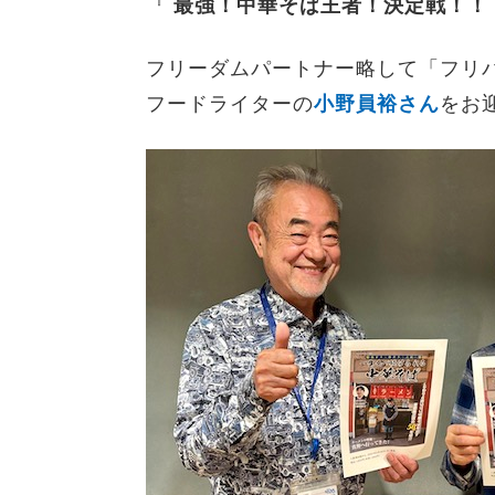
『
最強！中華そば王者！決定戦！！
フリーダムパートナー略して「フリ
フードライターの
小野員裕さん
をお