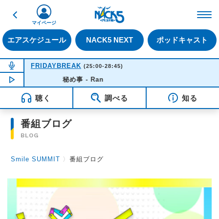
戻る
FM NACK5 79.5MHz（
マイページ
エアスケジュール
NACK5 NEXT
ポッドキャスト
NOW ON AIR
FRIDAYBREAK
(25:00-28:45)
NOW PLAYING
秘め事 - Ran
03:33
聴く
調べる
知る
番組ブログ
BLOG
Smile SUMMIT
〉
番組ブログ