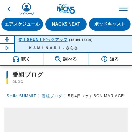
戻る
FM NACK5 79.5MHz（
マイページ
エアスケジュール
NACK5 NEXT
ポッドキャスト
NOW ON AIR
旬！SHUN！ピックアップ
(15:04-15:19)
NOW PLAYING
ＫＡＭＩＮＡＲＩ - さらさ
14:56
聴く
調べる
知る
番組ブログ
BLOG
Smile SUMMIT
〉
番組ブログ
〉
5月4日（水）BON MARIAGE