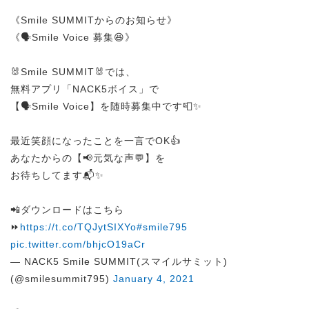
《Smile SUMMITからのお知らせ》
《🗣️Smile Voice 募集😆》
🐰Smile SUMMIT🐰では、
無料アプリ「NACK5ボイス」で
【🗣️Smile Voice】を随時募集中です📮✨
最近笑顔になったことを一言でOK👍
あなたからの【📢元気な声💬】を
お待ちしてます📬✨
📲ダウンロードはこちら
⏩
https://t.co/TQJytSIXYo
#smile795
pic.twitter.com/bhjcO19aCr
— NACK5 Smile SUMMIT(スマイルサミット)
(@smilesummit795)
January 4, 2021