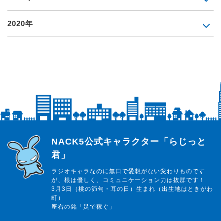
2020年
らじっと君
NACK5公式キャラクター「らじっと
君」
ラジオキャラなのに無口で愛想がない変わりものです
が、根は優しく、コミュニケーション力は抜群です！
3月3日（桃の節句・耳の日）生まれ（出生地はときがわ
町）
座右の銘「足で稼ぐ」