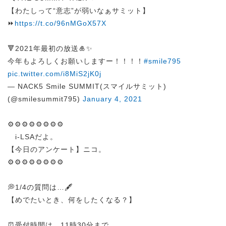
【わたしって“意志”が弱いなぁサミット】
⏩
https://t.co/96nMGoX57X
🔻2021年最初の放送🎍✨
今年もよろしくお願いしますー！！！！
#smile795
pic.twitter.com/i8MiS2jK0j
— NACK5 Smile SUMMIT(スマイルサミット)
(@smilesummit795)
January 4, 2021
⚙️⚙️⚙️⚙️⚙️⚙️⚙️⚙️
i-LSAだよ。
【今日のアンケート】ニコ。
⚙️⚙️⚙️⚙️⚙️⚙️⚙️⚙️
💭1/4の質問は…🖋️
【めでたいとき、何をしたくなる？】
⏰受付時間は、11時30分まで