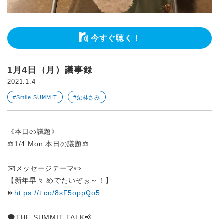
今すぐ聴く！
1月4日（月）議事録
2021.1.4
#Smile SUMMIT
#栗林さみ
《本日の議題》
⚖️1/4 Mon.本日の議題⚖️
✉️メッセージテーマ✏️
【新年早々 めでたいぞぉ～！】
⏩
https://t.co/8sF5oppQo5
🗨️THE SUMMIT TALK📢