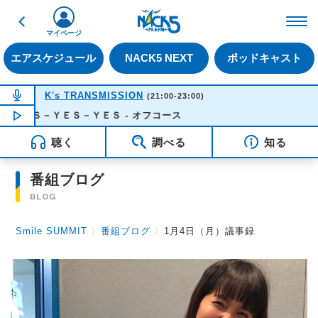
戻る
FM NACK5 79.5MHz（
マイページ
エアスケジュール
NACK5 NEXT
ポッドキャスト
NOW ON AIR
K's TRANSMISSION
(21:00-23:00)
ＥＳ－ＹＥＳ－ＹＥＳ - オフコース
NOW PLAYING
22:11
聴く
調べる
知る
番組ブログ
BLOG
Smile SUMMIT
〉
番組ブログ
〉
1月4日（月）議事録