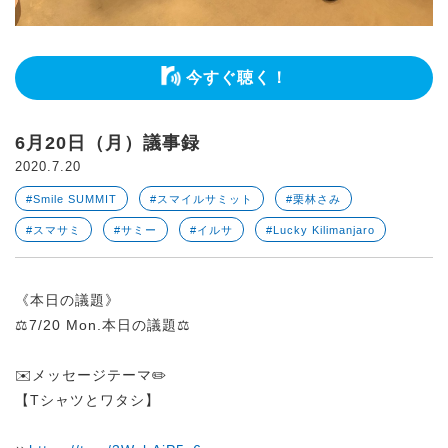
今すぐ聴く！
6月20日（月）議事録
2020.7.20
#Smile SUMMIT
#スマイルサミット
#栗林さみ
#スマサミ
#サミー
#イルサ
#Lucky Kilimanjaro
《本日の議題》
⚖️7/20 Mon.本日の議題⚖️
✉️メッセージテーマ✏️
【Tシャツとワタシ】