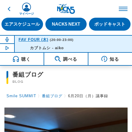
戻る
FM NACK5 79.5MHz（
マイページ
エアスケジュール
NACK5 NEXT
ポッドキャスト
NOW ON AIR
FAV FOUR (木)
(20:00-23:00)
NOW PLAYING
カブトムシ - aiko
21:10
聴く
調べる
知る
番組ブログ
BLOG
Smile SUMMIT
〉
番組ブログ
〉
6月20日（月）議事録