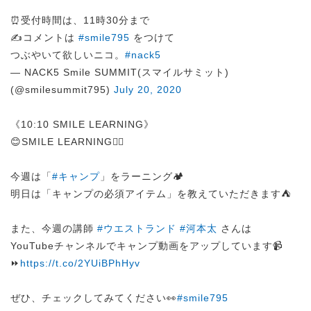
⏰受付時間は、11時30分まで
✍️コメントは
#smile795
をつけて
つぶやいて欲しいニコ。
#nack5
— NACK5 Smile SUMMIT(スマイルサミット)
(@smilesummit795)
July 20, 2020
《10:10 SMILE LEARNING》
😊SMILE LEARNING✍🏻
今週は「
#キャンプ
」をラーニング🏕️
明日は「キャンプの必須アイテム」を教えていただきます⛺️
また、今週の講師
#ウエストランド
#河本太
さんは
YouTubeチャンネルでキャンプ動画をアップしています📹
⏩
https://t.co/2YUiBPhHyv
ぜひ、チェックしてみてください👀
#smile795