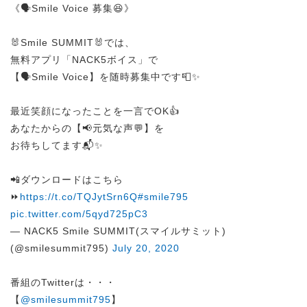
《🗣️Smile Voice 募集😆》
🐰Smile SUMMIT🐰では、
無料アプリ「NACK5ボイス」で
【🗣️Smile Voice】を随時募集中です📮✨
最近笑顔になったことを一言でOK👍
あなたからの【📢元気な声💬】を
お待ちしてます📬✨
📲ダウンロードはこちら
⏩
https://t.co/TQJytSrn6Q
#smile795
pic.twitter.com/5qyd725pC3
— NACK5 Smile SUMMIT(スマイルサミット)
(@smilesummit795)
July 20, 2020
番組のTwitterは・・・
【
@smilesummit795
】