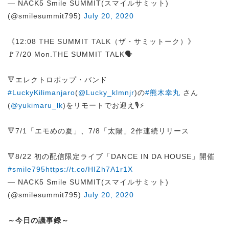
— NACK5 Smile SUMMIT(スマイルサミット)
(@smilesummit795)
July 20, 2020
《12:08 THE SUMMIT TALK（ザ・サミットーク）》
🚩7/20 Mon.THE SUMMIT TALK🗣️
🔻エレクトロポップ・バンド
#LuckyKilimanjaro
(
@Lucky_klmnjr
)の
#熊木幸丸
さん
(
@yukimaru_lk
)をリモートでお迎え🎙️⚡️
🔻7/1「エモめの夏」、7/8「太陽」2作連続リリース
🔻8/22 初の配信限定ライブ「DANCE IN DA HOUSE」開催
#smile795
https://t.co/HIZh7A1r1X
— NACK5 Smile SUMMIT(スマイルサミット)
(@smilesummit795)
July 20, 2020
～今日の議事録～