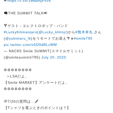
⏩
https://t.co/3WabAjP5c6
🗨️THE SUMMIT TALK📢
🔻ゲスト：エレクトロポップ・バンド
#LuckyKilimanjaro
(
@Lucky_klmnjr
)から
#熊木幸丸
さん
(
@yukimaru_lk
)をリモートでお迎え🌴☀️
#smile795
pic.twitter.com/o5D9dBLvWM
— NACK5 Smile SUMMIT(スマイルサミット)
(@smilesummit795)
July 20, 2020
⚙️⚙️⚙️⚙️⚙️⚙️⚙️⚙️
i-LSAだよ。
【Smile MARKET】アンケートだよ。
⚙️⚙️⚙️⚙️⚙️⚙️⚙️⚙️
💭7/20の質問は…🖋️
【Tシャツを選ぶときのポイントは？】