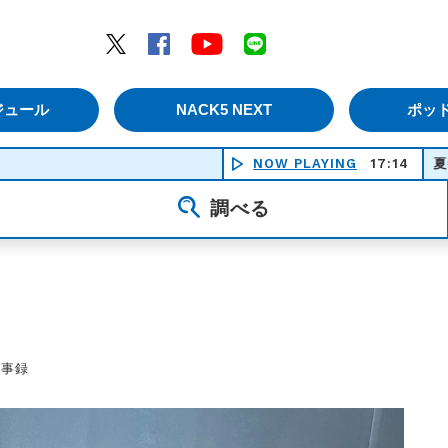
エムナックファイブ）
Twitter
Facebook
YouTube
LINE
ジュール
NACK5 NEXT
ポッ
NOW PLAYING
夏祭り - ジッ
17:14
調べる
議事録