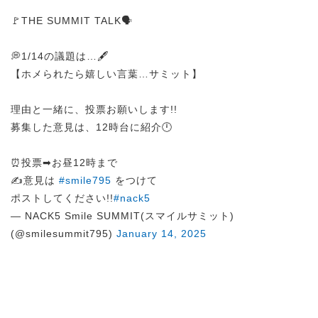
🚩THE SUMMIT TALK🗣️
💭1/14の議題は…🖋️
【ホメられたら嬉しい言葉…サミット】
理由と一緒に、投票お願いします!!
募集した意見は、12時台に紹介🕛
⏰投票➡︎お昼12時まで
✍️意見は
#smile795
をつけて
ポストしてください!!
#nack5
— NACK5 Smile SUMMIT(スマイルサミット)
(@smilesummit795)
January 14, 2025