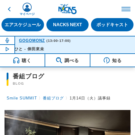
戻る
FM NACK5 79.5MHz（
マイページ
エアスケジュール
NACK5 NEXT
ポッドキャスト
NOW ON AIR
GOGOMONZ
(13:00-17:00)
のひと - 倖田來未
NOW PLAYING
15:11
聴く
調べる
知る
番組ブログ
BLOG
Smile SUMMIT
〉
番組ブログ
〉
1月14日（火）議事録