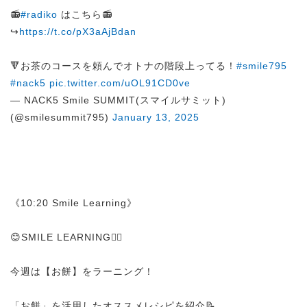
📻
#radiko
はこちら📻
↪︎
https://t.co/pX3aAjBdan
🔻お茶のコースを頼んでオトナの階段上ってる！
#smile795
#nack5
pic.twitter.com/uOL91CD0ve
— NACK5 Smile SUMMIT(スマイルサミット)
(@smilesummit795)
January 13, 2025
《10:20 Smile Learning》
😊SMILE LEARNING✍🏻
今週は【お餅】をラーニング！
「お餅」を活用したオススメレシピを紹介📝