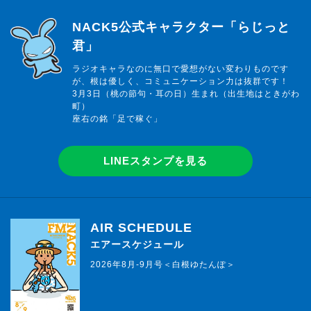
らじっと君
NACK5公式キャラクター「らじっと
君」
ラジオキャラなのに無口で愛想がない変わりものです
が、根は優しく、コミュニケーション力は抜群です！
3月3日（桃の節句・耳の日）生まれ（出生地はときがわ
町）
座右の銘「足で稼ぐ」
LINEスタンプを見る
AIR SCHEDULE
エアースケジュール
2026年8月-9月号＜白根ゆたんぽ＞