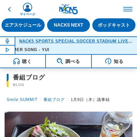
戻る
FM NACK5 79.5MHz（
マイページ
エアスケジュール
NACK5 NEXT
ポッドキャスト
NOW ON AIR
NACK5 SPORTS SPECIAL SOCCER STADIUM LIVE 2026
MMER SONG - YUI
NOW PLAYING
18:05
聴く
調べる
知る
番組ブログ
BLOG
Smile SUMMIT
〉
番組ブログ
〉
1月9日（木）議事録