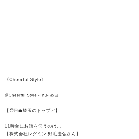
《Cheerful Style》
🌈Cheerful Style -Thu- ✍️🏻
【🧑🏻‍💼埼玉のトップ📈】
11時台にお話を伺うのは…
【株式会社レグミン 野毛慶弘さん】