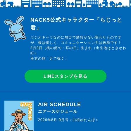
らじっと君
NACK5公式キャラクター「らじっと
君」
ラジオキャラなのに無口で愛想がない変わりものです
が、根は優しく、コミュニケーション力は抜群です！
3月3日（桃の節句・耳の日）生まれ（出生地はときがわ
町）
座右の銘「足で稼ぐ」
LINEスタンプを見る
AIR SCHEDULE
エアースケジュール
2026年8月-9月号＜白根ゆたんぽ＞