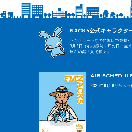
らじっと君
NACK5公式キャラク
ラジオキャラなのに無口で愛想が
3月3日（桃の節句・耳の日）生
座右の銘「足で稼ぐ」
AIR SCHEDUL
2026年8月-9月号＜