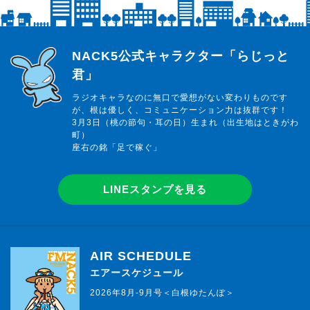
らじっと君
NACK5公式キャラクター「らじっと
君」
ラジオキャラなのに無口で愛想がない変わりものです
が、根は優しく、コミュニケーション力は抜群です！
3月3日（桃の節句・耳の日）生まれ（出生地はときがわ
町）
座右の銘「足で稼ぐ」
LINEスタンプを見る
AIR SCHEDULE
エアースケジュール
2026年8月-9月号＜白根ゆたんぽ＞