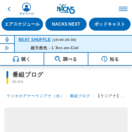
戻る
FM NACK5 79.5MHz（
マイページ
エアスケジュール
NACK5 NEXT
ポッドキャスト
NOW ON AIR
BEAT SHUFFLE
(19:00-20:30)
NOW PLAYING
総天然色 - L'Arc-en-Ciel
19:15
聴く
調べる
知る
番組ブログ
BLOG
ラジオのアナ〜ラジアナ（水）
〉
番組ブログ
〉
【ラジアナ】スーパームーン【水曜日】