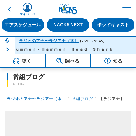
戻る
FM NACK5 79.5MHz（
マイページ
エアスケジュール
NACK5 NEXT
ポッドキャスト
NOW ON AIR
ラジオのアナ〜ラジアナ（木）
(25:00-28:45)
 Ｓｕｍｍｅｒ - Ｈａｍｍｅｒ Ｈｅａｄ Ｓｈａｒｋ
NOW PLAYING
02:01
聴く
調べる
知る
番組ブログ
BLOG
ラジオのアナ〜ラジアナ（水）
〉
番組ブログ
〉
【ラジアナ】SUSHI【水曜日】