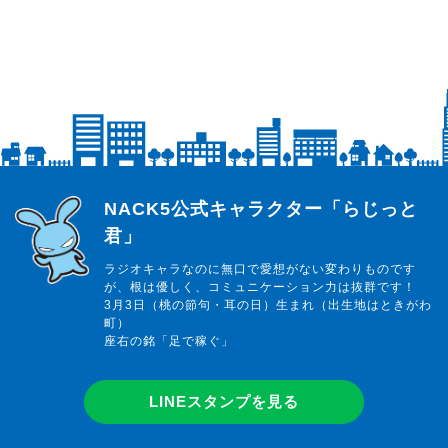
らじっと君
NACK5公式キャラクター「らじっと
君」
ラジオキャラなのに無口で愛想がない変わりものです
が、根は優しく、コミュニケーション力は抜群です！
3月3日（桃の節句・耳の日）生まれ（出生地はときがわ
町）
座右の銘「足で稼ぐ」
LINEスタンプを見る