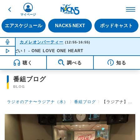
戻る
FM NACK5 79.5MHz（
マイページ
エアスケジュール
NACK5 NEXT
ポッドキャスト
NOW ON AIR
カメレオンパーティー
(12:55-16:55)
だい！ - ONE LOVE ONE HEART
NOW PLAYING
14:30
聴く
調べる
知る
番組ブログ
BLOG
ラジオのアナ〜ラジアナ（水）
〉
番組ブログ
〉
【ラジアナ】人には言えない恋ばかり【水曜日】