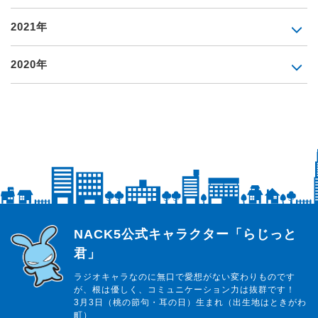
2021年
2020年
らじっと君
NACK5公式キャラクター「らじっと
君」
ラジオキャラなのに無口で愛想がない変わりものです
が、根は優しく、コミュニケーション力は抜群です！
3月3日（桃の節句・耳の日）生まれ（出生地はときがわ
町）