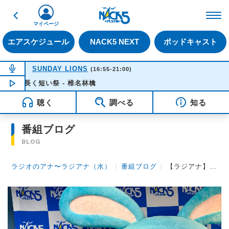
戻る
FM NACK5 79.5MHz（
マイページ
エアスケジュール
NACK5 NEXT
ポッドキャスト
NOW ON AIR
SUNDAY LIONS
(16:55-21:00)
長く短い祭 - 椎名林檎
NOW PLAYING
16:35
聴く
調べる
知る
番組ブログ
BLOG
ラジオのアナ〜ラジアナ（水）
〉
番組ブログ
〉
【ラジアナ】エアコンぶんぶん女将さんスペシャル👘【水曜日】