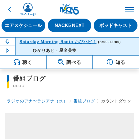
戻る
FM NACK5 79.5MHz（
マイページ
エアスケジュール
NACK5 NEXT
ポッドキャスト
NOW ON AIR
Saturday Morning Radio おびハピ！
(8:00-12:00)
NOW PLAYING
ひかりあと - 星名美怜
08:39
聴く
調べる
知る
番組ブログ
BLOG
ラジオのアナ〜ラジアナ（水）
〉
番組ブログ
〉
カウントダウン