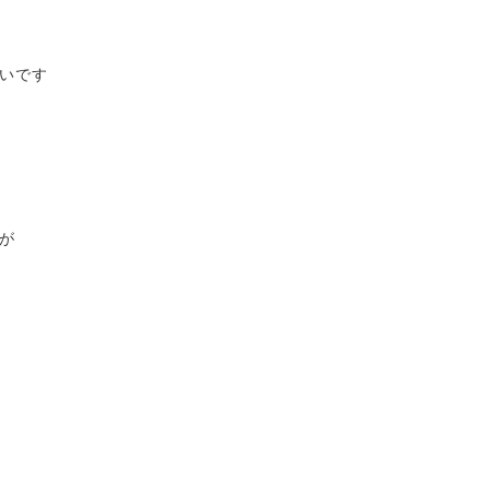
いです
が