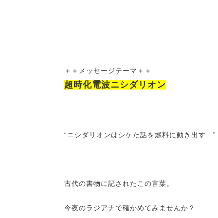
＋＋メッセージテーマ＋＋
超時化電波ニシダリオン
“ニシダリオンはシケた話を燃料に動き出す…”
古代の書物に記されたこの言葉。
今夜のラジアナで確かめてみませんか？