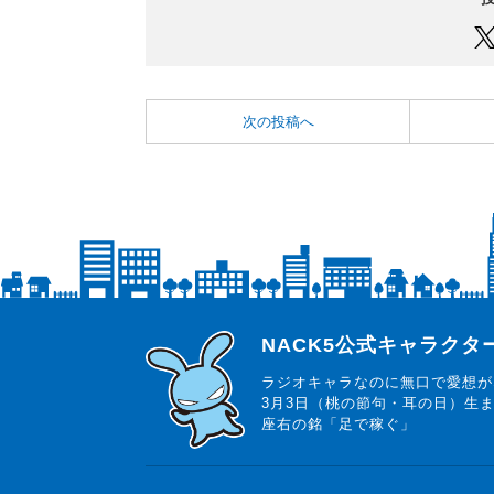
次の投稿へ
らじっと君
NACK5公式キャラク
ラジオキャラなのに無口で愛想が
3月3日（桃の節句・耳の日）生
座右の銘「足で稼ぐ」