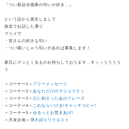
『つい新品冷蔵庫の匂いが好き…』
という話から派生しまして
放送でお話した通り
フリメで
・皆さんの好きな匂い
・つい嗅いじゃう匂いがあれば募集します！
鼻孔にグッとくるものお待ちしております…すぅぅうううう
う
＜コーナー1＞
フリーメッセージ
＜コーナー2＞
あなただけのマジョリティ
＜コーナー3＞
心に刺さったあのフレーズ
＜コーナー4＞
これならいける!キャッチコピー!
＜コーナー5＞
ゆるっとお焚きあげ!
＜月末企画＞
弾き語りリクエスト