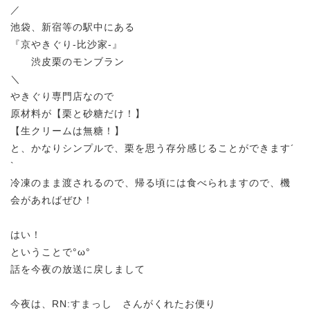
／
池袋、新宿等の駅中にある
『京やきぐり-比沙家-』
渋皮栗のモンブラン
＼
やきぐり専門店なので
原材料が【栗と砂糖だけ！】
【生クリームは無糖！】
と、かなりシンプルで、栗を思う存分感じることができます´
`
冷凍のまま渡されるので、帰る頃には食べられますので、機
会があればぜひ！
はい！
ということで°ω°
話を今夜の放送に戻しまして
今夜は、RN:すまっし さんがくれたお便り