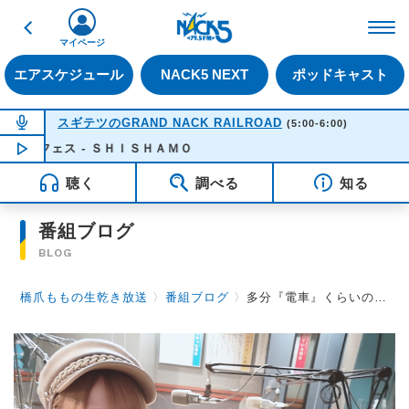
戻る
FM NACK5 79.5MHz（
マイページ
エアスケジュール
NACK5 NEXT
ポッドキャスト
NOW ON AIR
スギテツのGRAND NACK RAILROAD
(5:00-6:00)
フェス - ＳＨＩＳＨＡＭＯ
NOW PLAYING
05:05
聴く
調べる
知る
番組ブログ
BLOG
橋爪ももの生乾き放送
〉
番組ブログ
〉
多分『電車』くらいの感覚なんや…