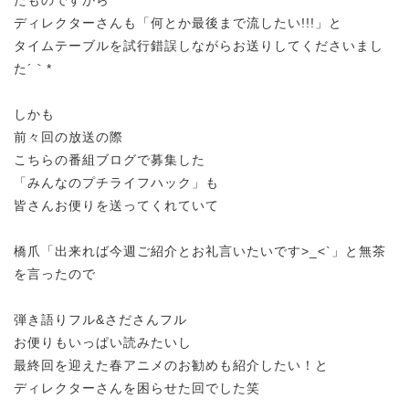
ディレクターさんも「何とか最後まで流したい!!!」と
タイムテーブルを試行錯誤しながらお送りしてくださいまし
た´｀*
しかも
前々回の放送の際
こちらの番組ブログで募集した
「みんなのプチライフハック」も
皆さんお便りを送ってくれていて
橋爪「出来れば今週ご紹介とお礼言いたいです>_<`」と無茶
を言ったので
弾き語りフル&さださんフル
お便りもいっぱい読みたいし
最終回を迎えた春アニメのお勧めも紹介したい！と
ディレクターさんを困らせた回でした笑