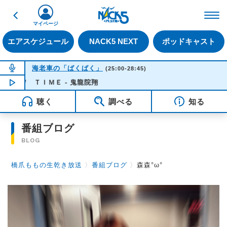
戻る
FM NACK5 79.5MHz（
マイページ
エアスケジュール
NACK5 NEXT
ポッドキャスト
NOW ON AIR
海老車の「ばくばく」
(25:00-28:45)
ＴＩＭＥ - 鬼龍院翔
NOW PLAYING
04:11
聴く
調べる
知る
番組ブログ
BLOG
橋爪ももの生乾き放送
〉
番組ブログ
〉
森森°ω°