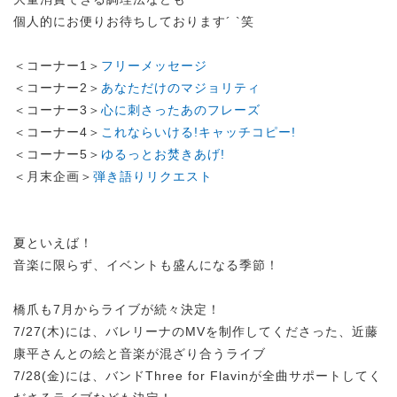
個人的にお便りお待ちしております´ `笑
＜コーナー1＞
フリーメッセージ
＜コーナー2＞
あなただけのマジョリティ
＜コーナー3＞
心に刺さったあのフレーズ
＜コーナー4＞
これならいける!キャッチコピー!
＜コーナー5＞
ゆるっとお焚きあげ!
＜月末企画＞
弾き語りリクエスト
夏といえば！
音楽に限らず、イベントも盛んになる季節！
橋爪も7月からライブが続々決定！
7/27(木)には、バレリーナのMVを制作してくださった、近藤
康平さんとの絵と音楽が混ざり合うライブ
7/28(金)には、バンドThree for Flavinが全曲サポートしてく