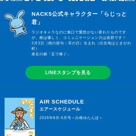
らじっと君
NACK5公式キャラクター「らじっと
君」
ラジオキャラなのに無口で愛想がない変わりものです
が、根は優しく、コミュニケーション力は抜群です！
3月3日（桃の節句・耳の日）生まれ（出生地はときがわ
町）
座右の銘「足で稼ぐ」
LINEスタンプを見る
AIR SCHEDULE
エアースケジュール
2026年8月-9月号＜白根ゆたんぽ＞