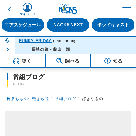
戻る
FM NACK5 79.5MHz（
マイページ
エアスケジュール
NACK5 NEXT
ポッドキャスト
NOW ON AIR
FUNKY FRIDAY
(9:00-18:00)
NOW PLAYING
長崎の鐘 - 藤山一郎
14:21
聴く
調べる
知る
番組ブログ
BLOG
橋爪ももの生乾き放送
〉
番組ブログ
〉
好きなもの