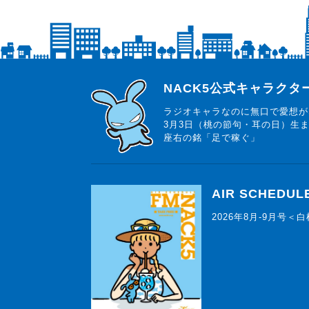
らじっと君
NACK5公式キャラク
ラジオキャラなのに無口で愛想が
3月3日（桃の節句・耳の日）生
座右の銘「足で稼ぐ」
AIR SCHEDUL
2026年8月-9月号＜