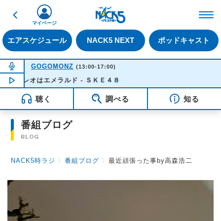
戻る
FM NACK5 79.5MHz（
マイページ
エアスケジュール
NACK5 NEXT
ポッドキャスト
NOW ON AIR
GOGOMONZ
(13:00-17:00)
パレオはエメラルド - ＳＫＥ４８
NOW PLAYING
14:47
聴く
調べる
知る
番組ブログ
BLOG
NACK5時ラジ
〉
番組ブログ
〉
最近頑張った事by高森浩二