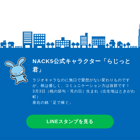
らじっと君
NACK5公式キャラクター「らじっと
君」
ラジオキャラなのに無口で愛想がない変わりものです
が、根は優しく、コミュニケーション力は抜群です！
3月3日（桃の節句・耳の日）生まれ（出生地はときがわ
町）
座右の銘「足で稼ぐ」
LINEスタンプを見る