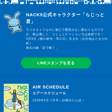
らじっと君
NACK5公式キャラクター「らじっと
君」
ラジオキャラなのに無口で愛想がない変わりものです
が、根は優しく、コミュニケーション力は抜群です！
3月3日（桃の節句・耳の日）生まれ（出生地はときがわ
町）
座右の銘「足で稼ぐ」
LINEスタンプを見る
AIR SCHEDULE
エアースケジュール
2026年6月-7月号＜白根ゆたんぽ＞