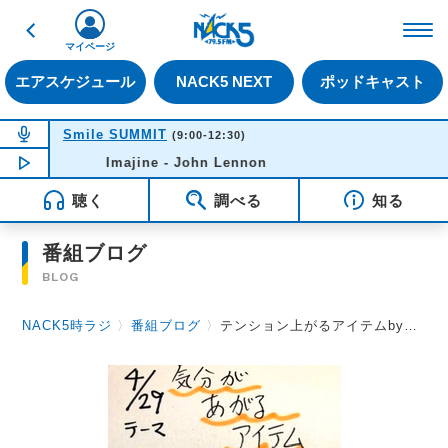
戻る
FM NACK5 79.5MHz（
マイページ
エアスケジュール
NACK5 NEXT
ポッドキャスト
NOW ON AIR
Smile SUMMIT
(9:00-12:30)
NOW PLAYING
Imajine - John Lennon
10:52
聴く
調べる
知る
番組ブログ
BLOG
NACK5時ラジ
〉
番組ブログ
〉
テンション上がるアイテムby高森浩二